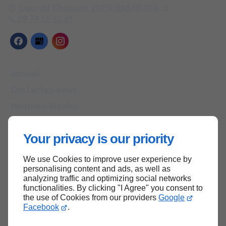
Lieu-dit Chiosello,
20119
BASTELICA
09 74 56 32 61
Accueil
Contactez-nous
Mentions légales
Plan du site
Your privacy is our priority
We use Cookies to improve user experience by
Haut de page
personalising content and ads, as well as
analyzing traffic and optimizing social networks
functionalities. By clicking "I Agree" you consent to
the use of Cookies from our providers
Google
Facebook
.